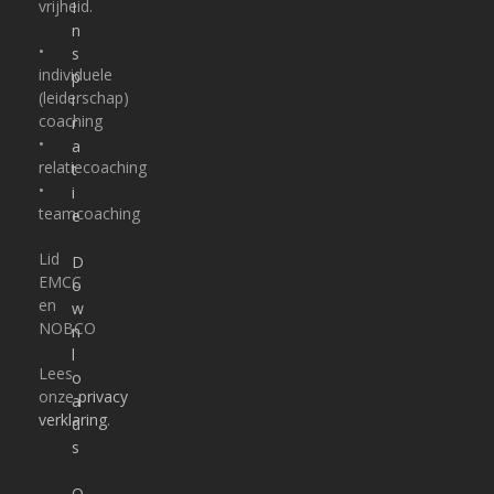
vrijheid.
I
n
•
s
individuele
p
(leiderschap)
i
coaching
r
•
a
relatiecoaching
t
•
i
teamcoaching
e
Lid
D
EMCC
o
en
w
NOBCO
n
l
Lees
o
onze
privacy
a
verklaring
.
d
s
O