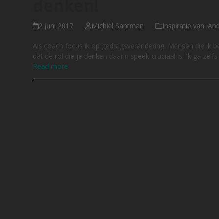
denken!
2 juni 2017
Michiel Santman
Inspiratie van 'A
Als coach focus ik op gedragsverandering. Mensen die ik be
dat de rol die je denken daarin speelt cruciaal is. Ik ga zel
Read more