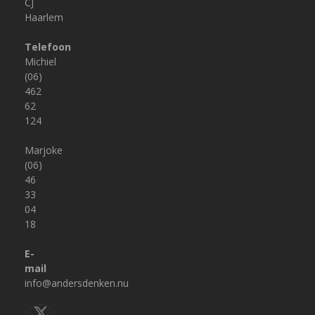
CJ
Haarlem
Telefoon
Michiel
(06)
462
62
124
Marjoke
(06)
46
33
04
18
E-
mail
info@andersdenken.nu
Twitter