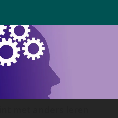
TIE
DOWNLOADS
OVER ONS
CONTACT
int met anders leren