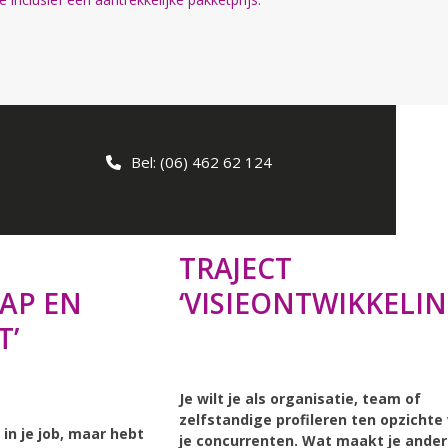
Bel: (06) 462 62 124
TRAJECT
HAP EN
‘VISIEONTWIKKELIN
T’
Je wilt je als organisatie, team of
zelfstandige profileren ten opzichte
 in je job, maar hebt
je concurrenten. Wat maakt je ander