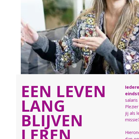
EEN LEVEN
Iedere
eindst
LANG
salaris
Plezie
BLIJVEN
jij al
missie
LEREN
Hieron
dan on