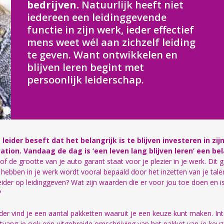
bedrijven.
Natuurlijk heeft niet
iedereen een leidinggevende
functie in zijn werk, ieder effectief
mens weet wél aan zichzelf leiding
te geven. Want ontwikkelen en
blijven leren begint met
persoonlijk leiderschap.
 leider beseft dat het belangrijk is te blijven investeren in zijn
ation. Vandaag de dag is ‘een leven lang blijven leren’ een be
 of de grootte van je auto garant staat voor je plezier in je werk. Dit
r hebben in je werk wordt vooral bepaald door het inzetten van je tale
s leider op leidinggeven? Wat zijn waarden die er voor jou toe doen en
?
der vind je een aantal pakketten waaruit je een keuze kunt maken. In
tvang je ook een uitgebreide omschrijving van het pakket van je keuze 