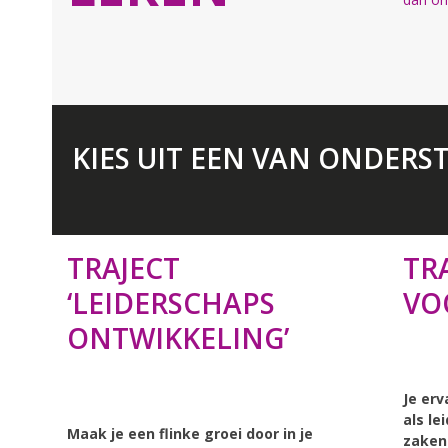
KIES UIT EEN VAN ONDERS
TRAJECT
TR
‘LEIDERSCHAPS
VO
ONTWIKKELING’
Je erv
als le
Maak je een flinke groei door in je
zaken