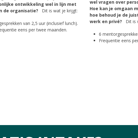
wel vragen over perso
nlijke ontwikkeling wel in lijn met
Hoe kan je omgaan me
n de organisatie?
Dit is wat je krijgt:
hoe behoud je de juis
werk en privé?
Dit is 
gesprekken van 2,5 uur (inclusief lunch).
equentie eens per twee maanden.
6 mentorgesprekken
Frequentie eens p