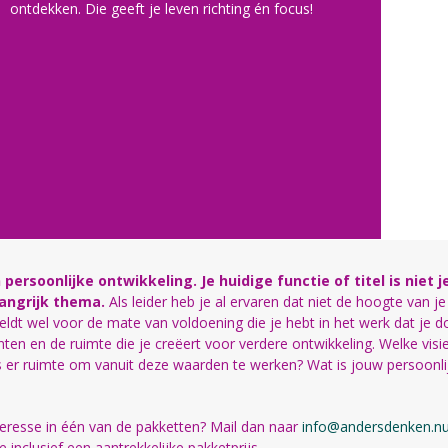
ontdekken. Die geeft je leven richting én focus!
 persoonlijke ontwikkeling. Je huidige functie of titel is niet j
langrijk thema.
Als leider heb je al ervaren dat niet de hoogte van je
 geldt wel voor de mate van voldoening die je hebt in het werk dat je d
nten en de ruimte die je creëert voor verdere ontwikkeling. Welke visi
 is er ruimte om vanuit deze waarden te werken? Wat is jouw persoonli
teresse in één van de pakketten? Mail dan naar
info@andersdenken.n
inclusief een aantrekkelijke pakketprijs.